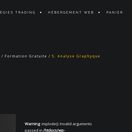
ÉGIES TRADING
HÉBERGEMENT WEB
PANIER
/
Formation Gratuite
/
5. Analyse Graphyque
Warning
: implode(): Invalid arguments
passed in
/htdocs/wp-