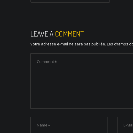
o
s
t
n
LEAVE A
COMMENT
a
Votre adresse e-mail ne sera pas publiée.
Les champs ob
v
i
g
a
t
i
o
n